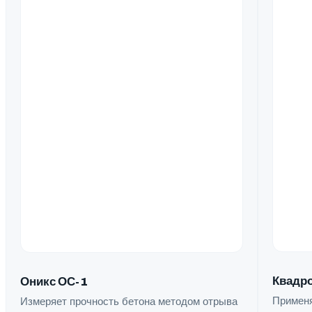
Квадро
Оникс ОС-1
Применя
Измеряет прочность бетона методом отрыва